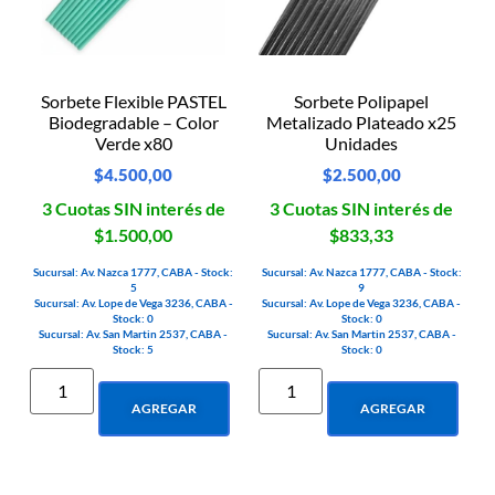
Sorbete Flexible PASTEL
Sorbete Polipapel
Biodegradable – Color
Metalizado Plateado x25
Verde x80
Unidades
$
4.500,00
$
2.500,00
3 Cuotas SIN interés de
3 Cuotas SIN interés de
$1.500,00
$833,33
Sucursal: Av. Nazca 1777, CABA - Stock:
Sucursal: Av. Nazca 1777, CABA - Stock:
5
9
Sucursal: Av. Lope de Vega 3236, CABA -
Sucursal: Av. Lope de Vega 3236, CABA -
Stock: 0
Stock: 0
Sucursal: Av. San Martin 2537, CABA -
Sucursal: Av. San Martin 2537, CABA -
Stock: 5
Stock: 0
AGREGAR
AGREGAR