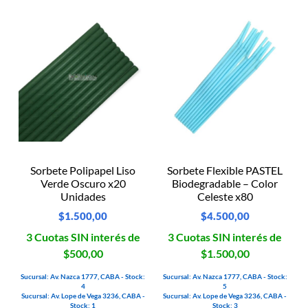
Sorbete Polipapel Liso
Sorbete Flexible PASTEL
Verde Oscuro x20
Biodegradable – Color
Unidades
Celeste x80
$
1.500,00
$
4.500,00
3 Cuotas SIN interés de
3 Cuotas SIN interés de
$500,00
$1.500,00
Sucursal: Av. Nazca 1777, CABA - Stock:
Sucursal: Av. Nazca 1777, CABA - Stock:
4
5
Sucursal: Av. Lope de Vega 3236, CABA -
Sucursal: Av. Lope de Vega 3236, CABA -
Stock: 1
Stock: 3