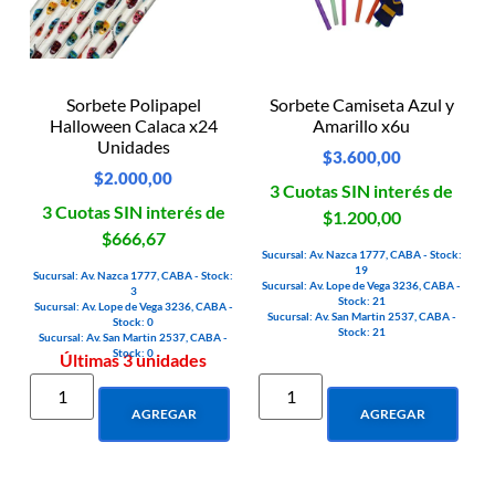
Sorbete Polipapel
Sorbete Camiseta Azul y
Halloween Calaca x24
Amarillo x6u
Unidades
$
3.600,00
$
2.000,00
3 Cuotas SIN interés de
3 Cuotas SIN interés de
$1.200,00
$666,67
Sucursal: Av. Nazca 1777, CABA - Stock:
19
Sucursal: Av. Nazca 1777, CABA - Stock:
Sucursal: Av. Lope de Vega 3236, CABA -
3
Stock: 21
Sucursal: Av. Lope de Vega 3236, CABA -
Sucursal: Av. San Martin 2537, CABA -
Stock: 0
Stock: 21
Sucursal: Av. San Martin 2537, CABA -
Stock: 0
Últimas 3 unidades
AGREGAR
AGREGAR