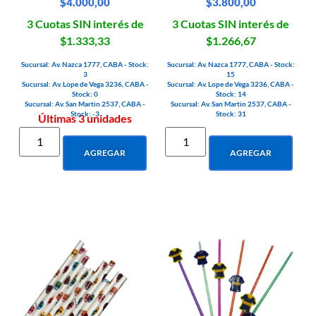
$
4.000,00
$
3.800,00
3 Cuotas SIN interés de
3 Cuotas SIN interés de
$1.333,33
$1.266,67
Sucursal: Av. Nazca 1777, CABA - Stock:
Sucursal: Av. Nazca 1777, CABA - Stock:
3
15
Sucursal: Av. Lope de Vega 3236, CABA -
Sucursal: Av. Lope de Vega 3236, CABA -
Stock: 0
Stock: 14
Sucursal: Av. San Martin 2537, CABA -
Sucursal: Av. San Martin 2537, CABA -
Stock: -3
Stock: 31
Últimas 3 unidades
AGREGAR
AGREGAR