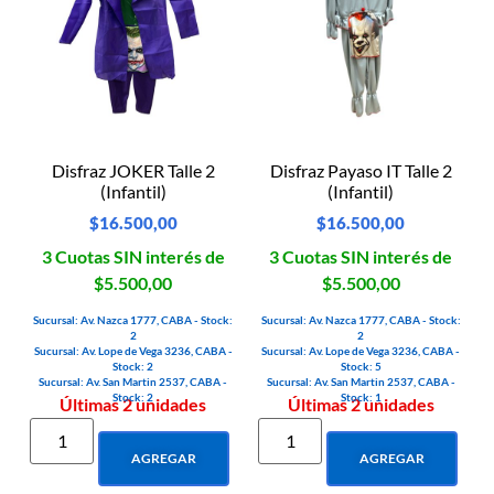
Disfraz JOKER Talle 2
Disfraz Payaso IT Talle 2
(Infantil)
(Infantil)
$
16.500,00
$
16.500,00
3 Cuotas SIN interés de
3 Cuotas SIN interés de
$5.500,00
$5.500,00
Sucursal: Av. Nazca 1777, CABA - Stock:
Sucursal: Av. Nazca 1777, CABA - Stock:
2
2
Sucursal: Av. Lope de Vega 3236, CABA -
Sucursal: Av. Lope de Vega 3236, CABA -
Stock: 2
Stock: 5
Sucursal: Av. San Martin 2537, CABA -
Sucursal: Av. San Martin 2537, CABA -
Stock: 2
Stock: 1
Últimas 2 unidades
Últimas 2 unidades
AGREGAR
AGREGAR