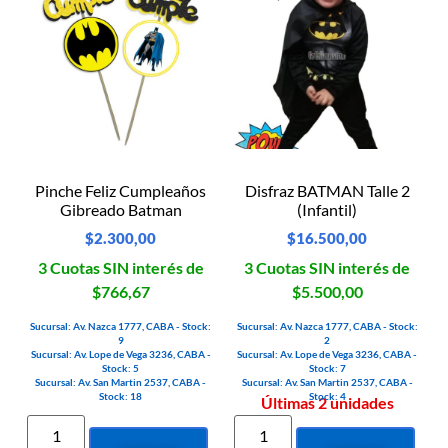
Pinche Feliz Cumpleaños
Disfraz BATMAN Talle 2
Gibreado Batman
(Infantil)
$
2.300,00
$
16.500,00
3 Cuotas SIN interés de
3 Cuotas SIN interés de
$766,67
$5.500,00
Sucursal: Av. Nazca 1777, CABA - Stock:
Sucursal: Av. Nazca 1777, CABA - Stock:
9
2
Sucursal: Av. Lope de Vega 3236, CABA -
Sucursal: Av. Lope de Vega 3236, CABA -
Stock: 5
Stock: 7
Sucursal: Av. San Martin 2537, CABA -
Sucursal: Av. San Martin 2537, CABA -
Stock: 18
Stock: 4
Últimas 2 unidades