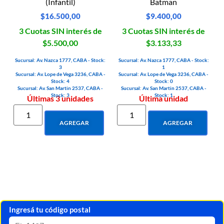
(Infantil)
Batman
$
16.500,00
$
9.400,00
3 Cuotas SIN interés de
3 Cuotas SIN interés de
$5.500,00
$3.133,33
Sucursal: Av. Nazca 1777, CABA - Stock:
Sucursal: Av. Nazca 1777, CABA - Stock:
3
1
Sucursal: Av. Lope de Vega 3236, CABA -
Sucursal: Av. Lope de Vega 3236, CABA -
Stock: 4
Stock: 0
Sucursal: Av. San Martin 2537, CABA -
Sucursal: Av. San Martin 2537, CABA -
Stock: 3
Stock: 1
Últimas 3 unidades
Última unidad
AGREGAR
AGREGAR
Ingresá tu código postal