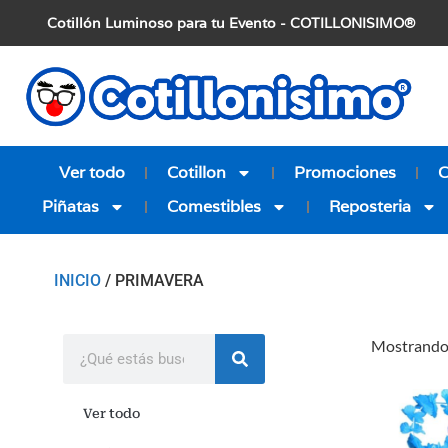
Cotillón Luminoso para tu Evento - COTILLONISIMO®
Ver todo
Cotillon
Promociones
Piñatas
Comestibles
Reposteria
INICIO
/ PRIMAVERA
Mostrando 
Ver todo