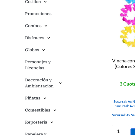
Cotillon
Promociones
Combos
Disfraces
Globos
Vincha con 
Personajes y
(Colores 
Licencias
Decoración y
3 Cuota
Ambientacion
Piñatas
Sucursal: Av. 
Sucursal: Av.
Comestibles
Sucursal: Av. S
Reposteria
Papelera y