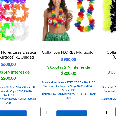
Flores Lisas Elástica
Collar con FLORES Multicolor
Coll
Surtidos) x1 Unidad
(
$
900,00
$
600,00
3 Cuotas SIN interés de
s SIN interés de
3 Cu
$300,00
$200,00
Sucursal: Av. Nazca 1777, CABA - Stock: 55
Sucursal: Av. Lope de Vega 3236, CABA -
Nazca 1777, CABA - Stock: 58
Sucursal: 
Stock: 180
 Lope de Vega 3236, CABA -
Sucursal:
Sucursal: Av. San Martin 2537, CABA - Stock:
Stock: 51
399
an Martin 2537, CABA - Stock:
Sucursal: A
230