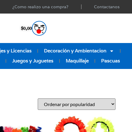
¿Como realizo una compra?
Contactanos
$
0,00
es y Licencias
Decoración y Ambientacion
Juegos y Juguetes
Maquillaje
Pascuas