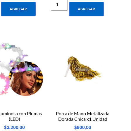
AGREGAR
AGREGAR
 Luminosa con Plumas
Porra de Mano Metalizada
(LED)
Dorada Chica x1 Unidad
$
3.200,00
$
800,00