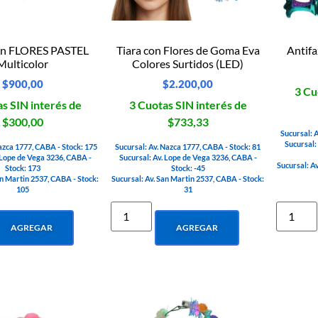
con FLORES PASTEL
Tiara con Flores de Goma Eva
Antifa
Multicolor
Colores Surtidos (LED)
$
900,00
$
2.200,00
3 Cu
s SIN interés de
3 Cuotas SIN interés de
$300,00
$733,33
Sucursal: 
Sucursal:
azca 1777, CABA - Stock: 175
Sucursal: Av. Nazca 1777, CABA - Stock: 81
 Lope de Vega 3236, CABA -
Sucursal: Av. Lope de Vega 3236, CABA -
Sucursal: A
Stock: 173
Stock: -45
an Martin 2537, CABA - Stock:
Sucursal: Av. San Martin 2537, CABA - Stock:
105
31
AGREGAR
AGREGAR