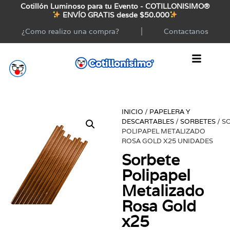
Cotillón Luminoso para tu Evento - COTILLONISIMO®
ENVÍO GRATIS desde $50.000
¿Como realizo una compra?
Contactanos
INICIO
/
PAPELERA Y
DESCARTABLES
/
SORBETES
/ S
POLIPAPEL METALIZADO
ROSA GOLD X25 UNIDADES
Sorbete
Polipapel
Metalizado
Rosa Gold
x25