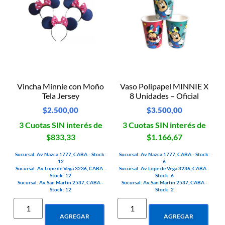
Vincha Minnie con Moño
Vaso Polipapel MINNIE X
Tela Jersey
8 Unidades – Oficial
$
2.500,00
$
3.500,00
3 Cuotas SIN interés de
3 Cuotas SIN interés de
$833,33
$1.166,67
Sucursal: Av. Nazca 1777, CABA - Stock:
Sucursal: Av. Nazca 1777, CABA - Stock:
12
6
Sucursal: Av. Lope de Vega 3236, CABA -
Sucursal: Av. Lope de Vega 3236, CABA -
Stock: 12
Stock: 6
Sucursal: Av. San Martin 2537, CABA -
Sucursal: Av. San Martin 2537, CABA -
Stock: 12
Stock: 2
AGREGAR
AGREGAR