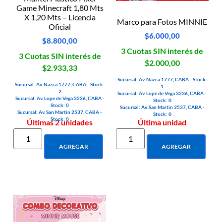
Game Minecraft 1,80 Mts
X 1,20 Mts – Licencia
Marco para Fotos MINNIE
Oficial
$
6.000,00
$
8.800,00
3 Cuotas SIN interés de
3 Cuotas SIN interés de
$2.000,00
$2.933,33
Sucursal: Av. Nazca 1777, CABA - Stock:
Sucursal: Av. Nazca 1777, CABA - Stock:
1
2
Sucursal: Av. Lope de Vega 3236, CABA -
Sucursal: Av. Lope de Vega 3236, CABA -
Stock: 0
Stock: 0
Sucursal: Av. San Martin 2537, CABA -
Sucursal: Av. San Martin 2537, CABA -
Stock: 0
Stock: 0
Últimas 2 unidades
Última unidad
AGREGAR
AGREGAR