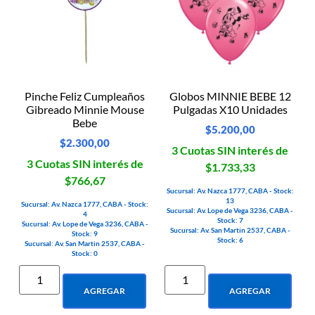
Pinche Feliz Cumpleaños
Globos MINNIE BEBE 12
Gibreado Minnie Mouse
Pulgadas X10 Unidades
Bebe
$
5.200,00
$
2.300,00
3 Cuotas SIN interés de
3 Cuotas SIN interés de
$1.733,33
$766,67
Sucursal: Av. Nazca 1777, CABA - Stock:
13
Sucursal: Av. Nazca 1777, CABA - Stock:
Sucursal: Av. Lope de Vega 3236, CABA -
4
Stock: 7
Sucursal: Av. Lope de Vega 3236, CABA -
Sucursal: Av. San Martin 2537, CABA -
Stock: 9
Stock: 6
Sucursal: Av. San Martin 2537, CABA -
Stock: 0
AGREGAR
AGREGAR