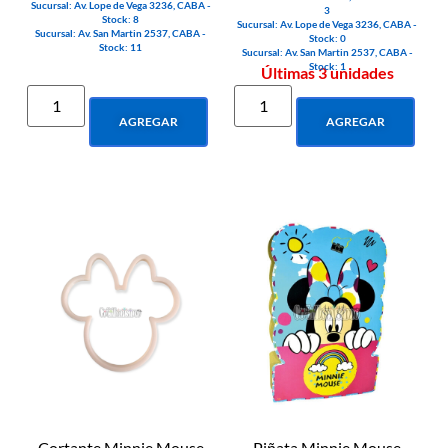
Sucursal: Av. Lope de Vega 3236, CABA -
3
Stock: 8
Sucursal: Av. Lope de Vega 3236, CABA -
Sucursal: Av. San Martin 2537, CABA -
Stock: 0
Stock: 11
Sucursal: Av. San Martin 2537, CABA -
Stock: 1
Últimas 3 unidades
AGREGAR
AGREGAR
Cortante Minnie Mouse
Piñata Minnie Mouse