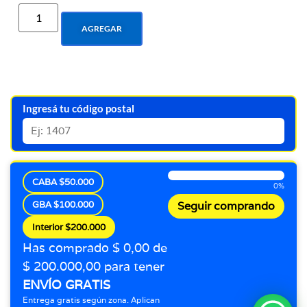
AGREGAR
Ingresá tu código postal
CABA $50.000
0%
GBA $100.000
Seguir comprando
Interior $200.000
Has comprado $ 0,00 de
$ 200.000,00 para tener
ENVÍO GRATIS
Entrega gratis según zona. Aplican