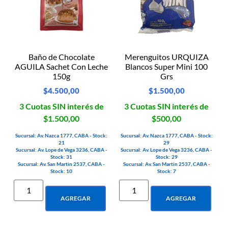
Baño de Chocolate
Merenguitos URQUIZA
AGUILA Sachet Con Leche
Blancos Super Mini 100
150g
Grs
$
4.500,00
$
1.500,00
3 Cuotas SIN interés de
3 Cuotas SIN interés de
$1.500,00
$500,00
Sucursal: Av. Nazca 1777, CABA - Stock:
Sucursal: Av. Nazca 1777, CABA - Stock:
21
29
Sucursal: Av. Lope de Vega 3236, CABA -
Sucursal: Av. Lope de Vega 3236, CABA -
Stock: 31
Stock: 29
Sucursal: Av. San Martin 2537, CABA -
Sucursal: Av. San Martin 2537, CABA -
Stock: 10
Stock: 7
AGREGAR
AGREGAR