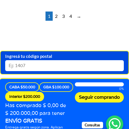
1
2
3
4
→
Ingresá tu código postal
CABA $50.000
GBA $100.000
0%
Interior $200.000
Seguir comprando
Has comprado $ 0,00 de
$ 200.000,00 para tener
ENVÍO GRATIS
Consultas
Entrega gratis según zona. Aplican