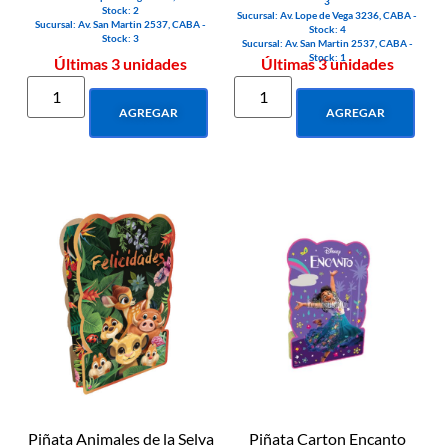
3
Stock: 2
Sucursal: Av. Lope de Vega 3236, CABA -
Sucursal: Av. San Martin 2537, CABA -
Stock: 4
Stock: 3
Sucursal: Av. San Martin 2537, CABA -
Stock: 1
Últimas 3 unidades
Últimas 3 unidades
AGREGAR
AGREGAR
Piñata Animales de la Selva
Piñata Carton Encanto