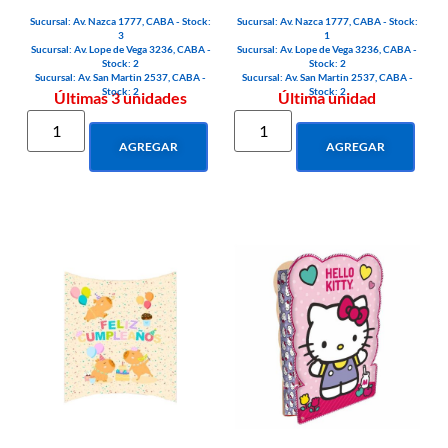
Sucursal: Av. Nazca 1777, CABA - Stock:
Sucursal: Av. Nazca 1777, CABA - Stock:
3
1
Sucursal: Av. Lope de Vega 3236, CABA -
Sucursal: Av. Lope de Vega 3236, CABA -
Stock: 2
Stock: 2
Sucursal: Av. San Martin 2537, CABA -
Sucursal: Av. San Martin 2537, CABA -
Stock: 2
Stock: 2
Últimas 3 unidades
Última unidad
AGREGAR
AGREGAR