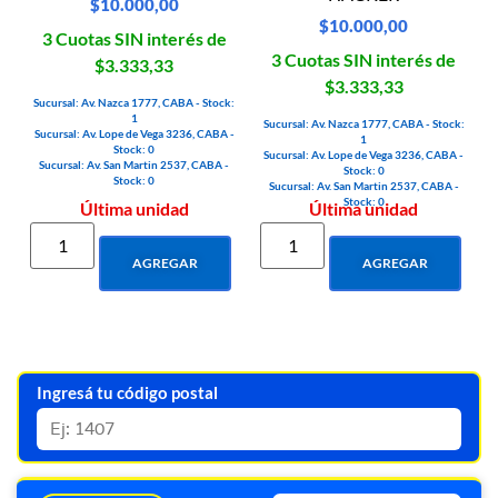
$
10.000,00
$
10.000,00
3 Cuotas SIN interés de
3 Cuotas SIN interés de
$3.333,33
$3.333,33
Sucursal: Av. Nazca 1777, CABA - Stock:
1
Sucursal: Av. Nazca 1777, CABA - Stock:
Sucursal: Av. Lope de Vega 3236, CABA -
1
Stock: 0
Sucursal: Av. Lope de Vega 3236, CABA -
Sucursal: Av. San Martin 2537, CABA -
Stock: 0
Stock: 0
Sucursal: Av. San Martin 2537, CABA -
Stock: 0
Última unidad
Última unidad
AGREGAR
AGREGAR
Ingresá tu código postal