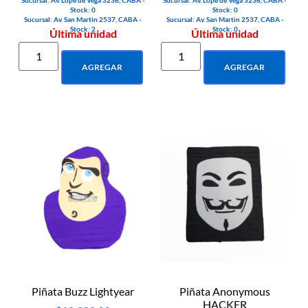
Sucursal: Av. Lope de Vega 3236, CABA -
Sucursal: Av. Lope de Vega 3236, CABA -
Stock: 0
Stock: 0
Sucursal: Av. San Martin 2537, CABA -
Sucursal: Av. San Martin 2537, CABA -
Stock: 2
Stock: 0
Última unidad
Última unidad
AGREGAR
AGREGAR
Piñata Buzz Lightyear
Piñata Anonymous
HACKER