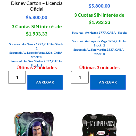
Disney Carton – Licencia
$
5.800,00
Oficial
3 Cuotas SIN interés de
$
5.800,00
$1.933,33
3 Cuotas SIN interés de
Sucursal: Av. Nazca 1777, CABA - Stock:
$1.933,33
3
Sucursal: Av. Lope de Vega 3236, CABA -
Sucursal: Av. Nazca 1777, CABA - Stock:
Stock: 2
2
Sucursal: Av. San Martin 2537, CABA -
Sucursal: Av. Lope de Vega 3236, CABA -
Stock: 0
Stock: 0
Sucursal: Av. San Martin 2537, CABA -
Stock: 2
Últimas 2 unidades
Últimas 3 unidades
AGREGAR
AGREGAR