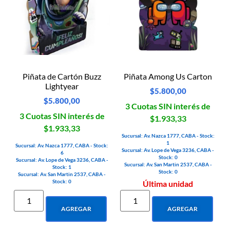
Piñata de Cartón Buzz
Piñata Among Us Carton
Lightyear
$
5.800,00
$
5.800,00
3 Cuotas SIN interés de
3 Cuotas SIN interés de
$1.933,33
$1.933,33
Sucursal: Av. Nazca 1777, CABA - Stock:
1
Sucursal: Av. Nazca 1777, CABA - Stock:
Sucursal: Av. Lope de Vega 3236, CABA -
6
Stock: 0
Sucursal: Av. Lope de Vega 3236, CABA -
Sucursal: Av. San Martin 2537, CABA -
Stock: 1
Stock: 0
Sucursal: Av. San Martin 2537, CABA -
Stock: 0
Última unidad
AGREGAR
AGREGAR