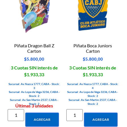
Piñata Dragon Ball Z
Piñata Boca Juniors
Carton
Carton
$
5.800,00
$
5.800,00
3 Cuotas SIN interés de
3 Cuotas SIN interés de
$1.933,33
$1.933,33
Sucursal: Av. Nazca 1777, CABA - Stock:
Sucursal: Av. Nazca 1777, CABA - Stock:
3
4
Sucursal: Av. Lope de Vega 3236, CABA -
Sucursal: Av. Lope de Vega 3236, CABA -
Stock: 2
Stock: 2
Sucursal: Av. San Martin 2537, CABA -
Sucursal: Av. San Martin 2537, CABA -
Stock: 2
Stock: 2
Últimas 3 unidades
AGREGAR
AGREGAR