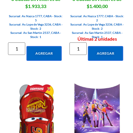
$1.933,33
$1.400,00
Sucursal: Av. Nazca 1777, CABA - Stock:
Sucursal: Av. Nazca 1777, CABA - Stock:
5
2
Sucursal: Av. Lope de Vega 3236, CABA -
Sucursal: Av. Lope de Vega 3236, CABA -
Stock: 2
Stock: 2
Sucursal: Av. San Martin 2537, CABA -
Sucursal: Av. San Martin 2537, CABA -
Stock: 1
Stock: 1
Últimas 2 unidades
AGREGAR
AGREGAR