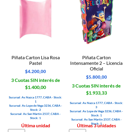
Piñata Carton Lisa Rosa
Piñata Carton
Pastel
Intensamente 2 – Licencia
Oficial
$
4.200,00
$
5.800,00
3 Cuotas SIN interés de
3 Cuotas SIN interés de
$1.400,00
$1.933,33
Sucursal: Av. Nazca 1777, CABA - Stock:
1
Sucursal: Av. Nazca 1777, CABA - Stock:
Sucursal: Av. Lope de Vega 3236, CABA -
3
Stock: 2
Sucursal: Av. Lope de Vega 3236, CABA -
Sucursal: Av. San Martin 2537, CABA -
Stock: 1
Stock: 1
Sucursal: Av. San Martin 2537, CABA -
Stock: 1
Última unidad
Últimas 3 unidades