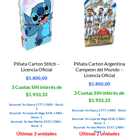
Piñata Carton Stitch –
Piñata Carton Argentina
Licencia Oficial
Campeon del Mundo –
Licencia Oficial
$
5.800,00
$
5.800,00
3 Cuotas SIN interés de
3 Cuotas SIN interés de
$1.933,33
$1.933,33
Sucursal: Av. Nazca 1777, CABA - Stock:
3
Sucursal: Av. Nazca 1777, CABA - Stock:
Sucursal: Av. Lope de Vega 3236, CABA -
2
Stock: 3
Sucursal: Av. Lope de Vega 3236, CABA -
Sucursal: Av. San Martin 2537, CABA -
Stock: 3
Stock: 2
Sucursal: Av. San Martin 2537, CABA -
Stock: 1
Últimas 3 unidades
Últimas 2 unidades