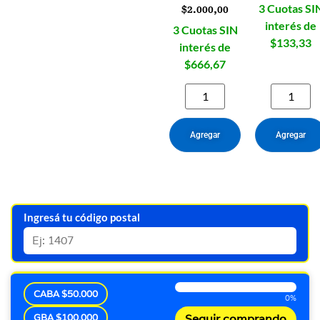
3 Cuotas SI
$
2.000,00
interés de
3 Cuotas SIN
$133,33
interés de
$666,67
Agregar
Agregar
Ingresá tu código postal
CABA $50.000
0%
GBA $100.000
Seguir comprando