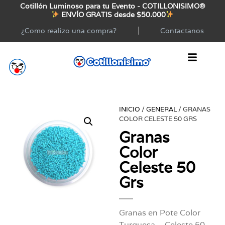
Cotillón Luminoso para tu Evento - COTILLONISIMO®
ENVÍO GRATIS desde $50.000
¿Como realizo una compra?
Contactanos
INICIO
/
GENERAL
/ GRANAS
COLOR CELESTE 50 GRS
Granas
Color
Celeste 50
Grs
Granas en Pote Color
Turquesa .- Celeste 50