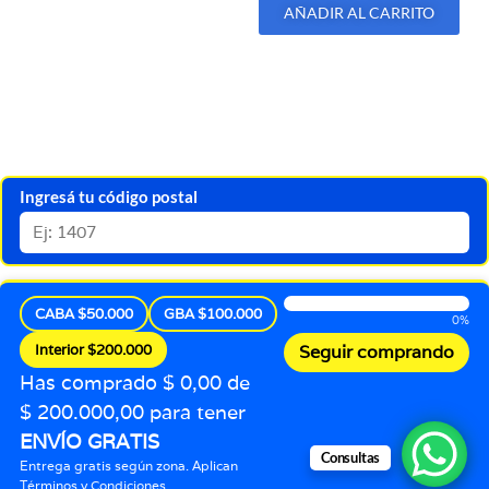
AÑADIR AL CARRITO
Ingresá tu código postal
CABA $50.000
GBA $100.000
0%
Interior $200.000
Seguir comprando
Has comprado $ 0,00 de
$ 200.000,00 para tener
ENVÍO GRATIS
Consultas
Entrega gratis según zona. Aplican
Términos y Condiciones.