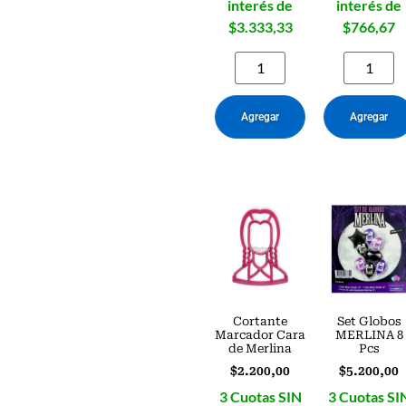
interés de
interés de
$3.333,33
$766,67
Agregar
Agregar
Cortante
Set Globos
Marcador Cara
MERLINA 8
de Merlina
Pcs
$
2.200,00
$
5.200,00
3 Cuotas SIN
3 Cuotas SI