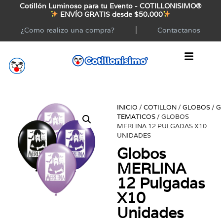
Cotillón Luminoso para tu Evento - COTILLONISIMO®
ENVÍO GRATIS desde $50.000
¿Como realizo una compra?
Contactanos
INICIO
/
COTILLON
/
GLOBOS
/
G
TEMATICOS
/ GLOBOS
MERLINA 12 PULGADAS X10
UNIDADES
Globos
MERLINA
12 Pulgadas
X10
Unidades