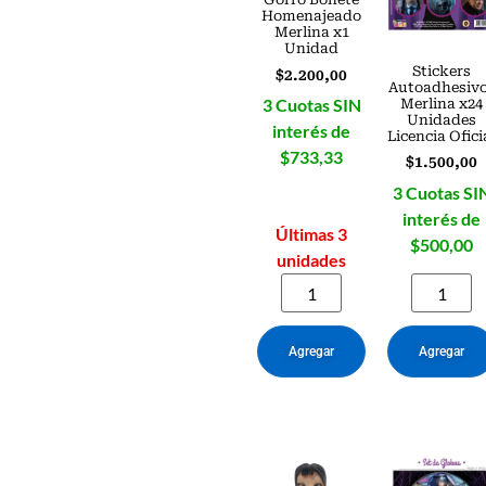
Homenajeado
Merlina x1
Unidad
Stickers
$
2.200,00
Autoadhesiv
3 Cuotas SIN
Merlina x24
Unidades
interés de
Licencia Ofici
$733,33
$
1.500,00
3 Cuotas SI
interés de
Últimas 3
$500,00
unidades
Agregar
Agregar