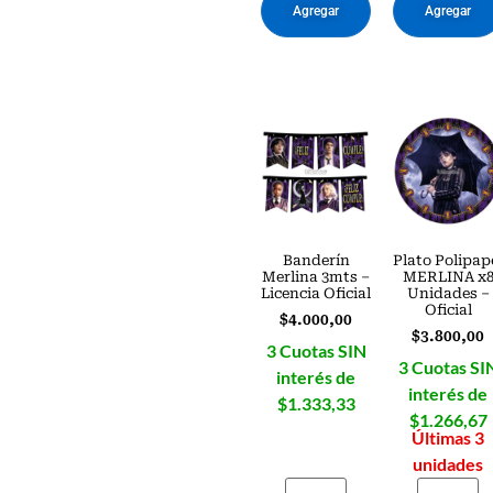
Agregar
Agregar
Banderín
Plato Polipap
Merlina 3mts –
MERLINA x
Licencia Oficial
Unidades –
Oficial
$
4.000,00
$
3.800,00
3 Cuotas SIN
3 Cuotas SI
interés de
interés de
$1.333,33
$1.266,67
Últimas 3
unidades