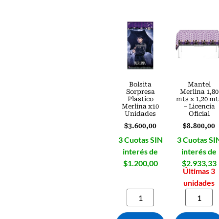
Bolsita
Mantel
Sorpresa
Merlina 1,80
Plastico
mts x 1,20 mt
Merlina x10
– Licencia
Unidades
Oficial
$
3.600,00
$
8.800,00
3 Cuotas SIN
3 Cuotas SI
interés de
interés de
$1.200,00
$2.933,33
Últimas 3
unidades