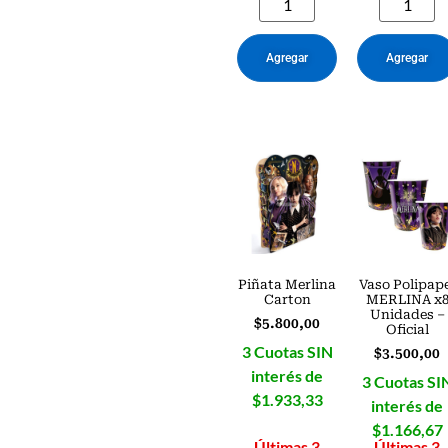
Agregar
Agregar
Piñata Merlina
Vaso Polipap
Carton
MERLINA x
Unidades –
$
5.800,00
Oficial
3 Cuotas SIN
$
3.500,00
interés de
3 Cuotas SI
$1.933,33
interés de
$1.166,67
Últimas 3
Últimas 3