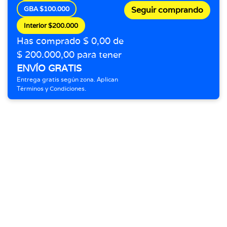
GBA $100.000
Seguir comprando
Interior $200.000
Has comprado $ 0,00 de
$ 200.000,00 para tener
ENVÍO GRATIS
Entrega gratis según zona. Aplican
Términos y Condiciones.