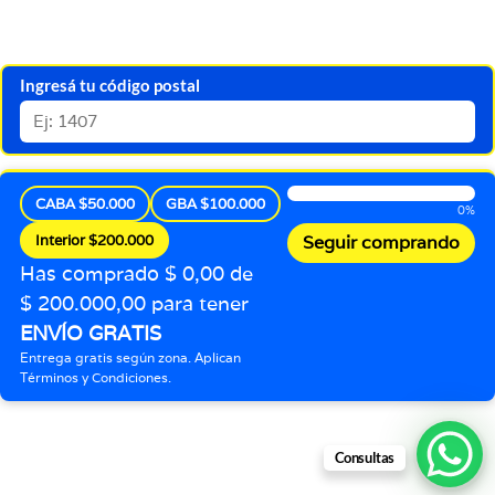
Ingresá tu código postal
CABA $50.000
GBA $100.000
0%
Interior $200.000
Seguir comprando
Has comprado $ 0,00 de
$ 200.000,00 para tener
ENVÍO GRATIS
Entrega gratis según zona. Aplican
Términos y Condiciones.
Consultas