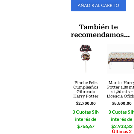
AÑADIR AL CARRITO
También te
recomendamos…
Pinche Feliz
Mantel Harr
Cumpleaños
Potter 1,80 m
Gibreado
x 1,20 mts –
Harry Potter
Licencia Ofici
$
2.300,00
$
8.800,00
3 Cuotas SIN
3 Cuotas SI
interés de
interés de
$766,67
$2.933,33
Últimas 2