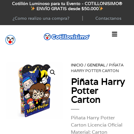
Cotillón Luminoso para tu Evento - COTILLONISIMO®
ENVÍO GRATIS desde $50.000
¿Como realizo una compra?
Contactanos
INICIO
/
GENERAL
/ PIÑATA
HARRY POTTER CARTON
Piñata Harry
Potter
Carton
Piñata Harry Potter
Carton Licencia Oficial
Material: Carton