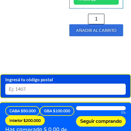
AÑADIR AL CARRITO
Ingresá tu código postal
CABA $50.000
GBA $100.000
0%
Interior $200.000
Seguir comprando
Has comprado $ 0,00 de