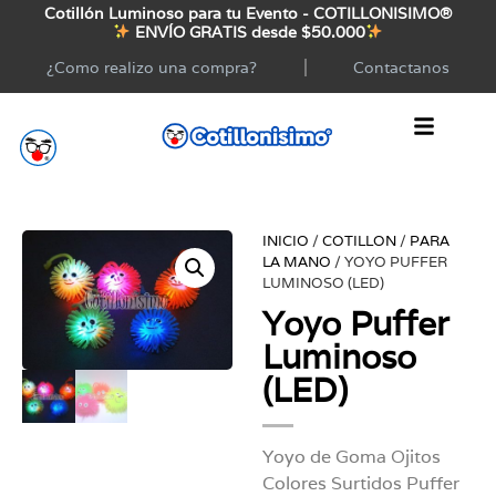
Cotillón Luminoso para tu Evento - COTILLONISIMO®
ENVÍO GRATIS desde $50.000
¿Como realizo una compra?
Contactanos
INICIO
/
COTILLON
/
PARA
LA MANO
/ YOYO PUFFER
LUMINOSO (LED)
Yoyo Puffer
Luminoso
(LED)
Yoyo de Goma Ojitos
Colores Surtidos Puffer