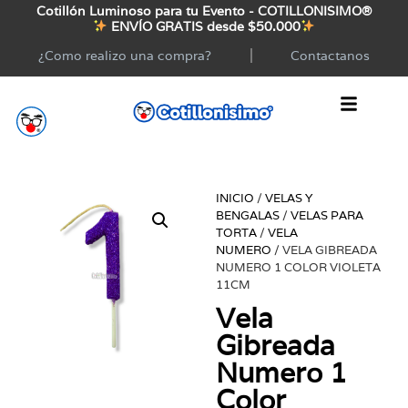
Cotillón Luminoso para tu Evento - COTILLONISIMO®
ENVÍO GRATIS desde $50.000
¿Como realizo una compra?
Contactanos
INICIO
/
VELAS Y
BENGALAS
/
VELAS PARA
TORTA
/
VELA
NUMERO
/ VELA GIBREADA
NUMERO 1 COLOR VIOLETA
11CM
Vela
Gibreada
Numero 1
Color