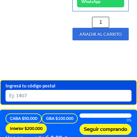
WhatsApp
AÑADIR AL CARRITO
Ingresá tu código postal
CABA $50.000
GBA $100.000
0%
Interior $200.000
Seguir comprando