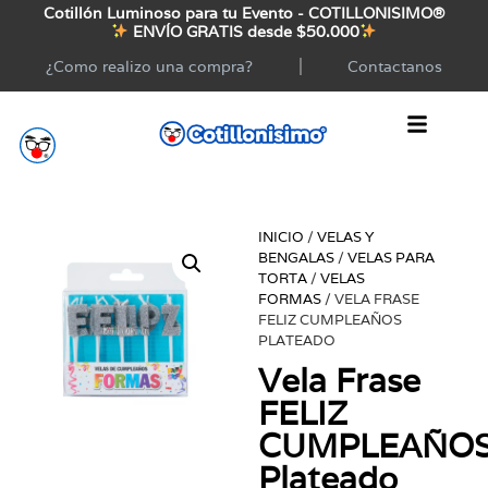
Cotillón Luminoso para tu Evento - COTILLONISIMO®
ENVÍO GRATIS desde $50.000
¿Como realizo una compra?
Contactanos
INICIO
/
VELAS Y
BENGALAS
/
VELAS PARA
TORTA
/
VELAS
FORMAS
/ VELA FRASE
FELIZ CUMPLEAÑOS
PLATEADO
Vela Frase
FELIZ
CUMPLEAÑO
Plateado