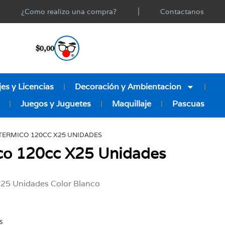
¿Como realizo una compra?
Contactanos
$
0,00
es y Licencias
Decoración y Ambientacion
Juegos y Juguetes
Maquillaje
Pascuas
TERMICO 120CC X25 UNIDADES
co 120cc X25 Unidades
25 Unidades Color Blanco
s