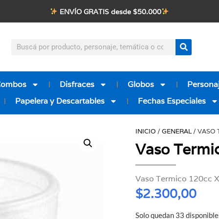
ENVÍO GRATIS desde $50.000
Combos
Disfraces
Globos
Personaj
Papelera y Descartables
Fechas Especiales
INICIO
/
GENERAL
/ VASO 
Vaso Termi
Vaso Termico 120cc X
$
2.300,00
Solo quedan 33 disponible