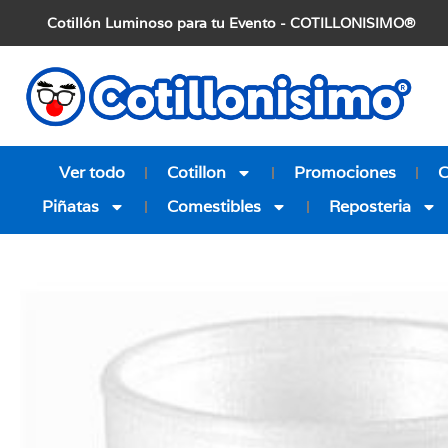
Cotillón Luminoso para tu Evento - COTILLONISIMO®
Ver todo
Cotillon
Promociones
Piñatas
Comestibles
Reposteria