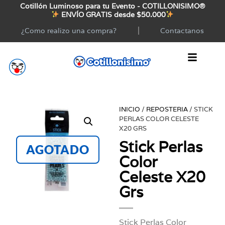
Cotillón Luminoso para tu Evento - COTILLONISIMO®
ENVÍO GRATIS desde $50.000
¿Como realizo una compra?
Contactanos
INICIO
/
REPOSTERIA
/ STICK
PERLAS COLOR CELESTE
X20 GRS
Stick Perlas
AGOTADO
Color
Celeste X20
Grs
Stick Perlas Color