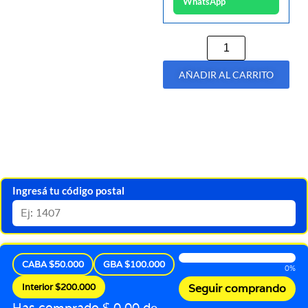
WhatsApp
AÑADIR AL CARRITO
Ingresá tu código postal
CABA $50.000
GBA $100.000
0%
Interior $200.000
Seguir comprando
Has comprado $ 0,00 de