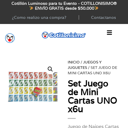
Cotillón Luminoso para tu Evento - COTILLONISIMO®
ENVÍO GRATIS desde $50.000
¿Como realizo una compra?
Contactanos
INICIO
/
JUEGOS Y
JUGUETES
/ SET JUEGO DE
MINI CARTAS UNO X6U
Set Juego
de Mini
Cartas UNO
x6u
Juego de Naipes Cartas