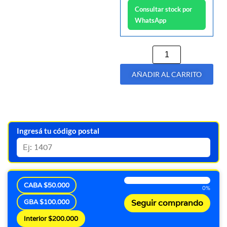
Consultar stock por
WhatsApp
AÑADIR AL CARRITO
Ingresá tu código postal
CABA $50.000
0%
GBA $100.000
Seguir comprando
Interior $200.000