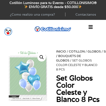
Cotillón Luminoso para tu Evento - COTILLONISIMO®
ENVÍO GRATIS desde $50.000
¿Como realizo una compra?
Contactanos
INICIO
/
COTILLON
/
GLOBOS
/
S
/ BOUQUETS DE
GLOBOS
/ SET GLOBOS
COLOR CELESTE Y BLANCO
8 PCS
Set Globos
Color
Celeste y
Blanco 8 Pcs