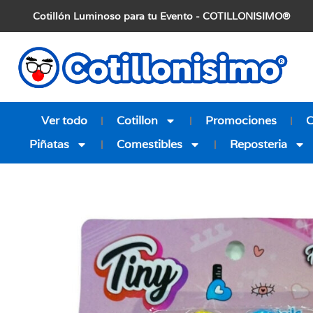
Cotillón Luminoso para tu Evento - COTILLONISIMO®
Ver todo
Cotillon
Promociones
Piñatas
Comestibles
Reposteria