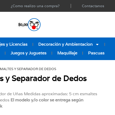
¿Como realizo una compra?
Contactanos
$
0,00
es y Licencias
Decoración y Ambientacion
Juegos y Juguetes
Maquillaje
Pascuas
SMALTES Y SEPARADOR DE DEDOS
s y Separador de Dedos
ador de Uñas Medidas aproximadas: 5 cm esmaltes
dedos
El modelo y/o color se entrega según
ck