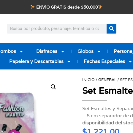
ENVÍO GRATIS desde $50.000
Combos
Disfraces
Globos
Personaj
Papelera y Descartables
Fechas Especiales
INICIO
/
GENERAL
/ SET E
Set Esmalte
Set Esmaltes y Separ
– 8 cm separador de 
disponibilidad del sto
$
1.221,00