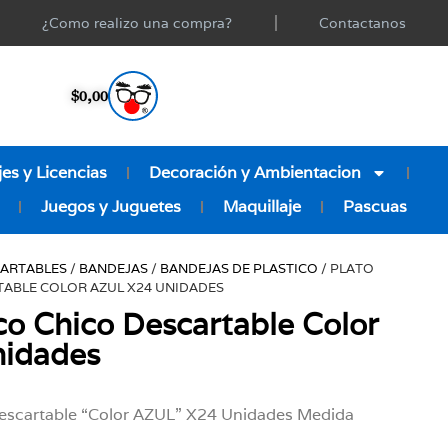
¿Como realizo una compra?
Contactanos
$
0,00
es y Licencias
Decoración y Ambientacion
Juegos y Juguetes
Maquillaje
Pascuas
CARTABLES
/
BANDEJAS
/
BANDEJAS DE PLASTICO
/ PLATO
TABLE COLOR AZUL X24 UNIDADES
ico Chico Descartable Color
nidades
Descartable “Color AZUL” X24 Unidades Medida