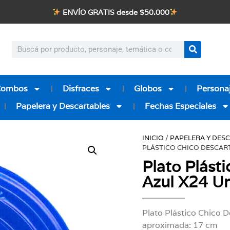
ENVÍO GRATIS desde $50.000
Combos
Disfraces
Globos
Personaj
Papelera y Descartables
Fechas Especiales
INICIO
/
PAPELERA Y DES
PLÁSTICO CHICO DESCAR
Plato Plást
Azul X24 U
Plato Plástico Chico 
aproximada: 17 cm