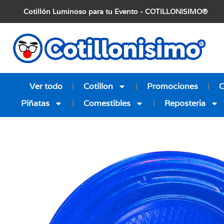
Cotillón Luminoso para tu Evento - COTILLONISIMO®
Ver todo
Cotillon
Promociones
Piñatas
Comestibles
Reposteria