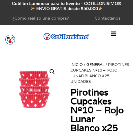
Cotillón Luminoso para tu Evento - COTILLONISIMO®
ENVÍO GRATIS desde $50.000
¿Como realizo una compra?
Contactanos
INICIO
/
GENERAL
/ PIROTINES
CUPCAKES Nº10 – ROJO
LUNAR BLANCO X25
UNIDADES
Pirotines
Cupcakes
Nº10 – Rojo
Lunar
Blanco x25