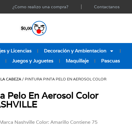
¿Como realizo una compra?
Contactanos
$
0,00
es y Licencias
Decoración y Ambientacion
Juegos y Juguetes
Maquillaje
Pascuas
 LA CABEZA
/ PINTURA PINTA PELO EN AEROSOL COLOR
ta Pelo En Aerosol Color
ASHVILLE
Marca Nashville Color: Amarillo Contiene 75