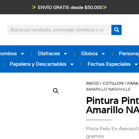
ENVÍO GRATIS desde $50.000
Combos
Disfraces
Globos
Personaj
Papelera y Descartables
Fechas Especiales
INICIO
/
COTILLON
/
PARA
AMARILLO NASHVILLE
Pintura Pin
Amarillo N
Pinta Pelo En Aerosol 
gramos