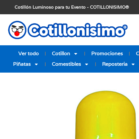
Cotillón Luminoso para tu Evento - COTILLONISIMO®
Ver todo
Cotillon
Promociones
Piñatas
Comestibles
Reposteria