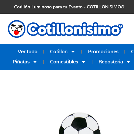
Cotillón Luminoso para tu Evento - COTILLONISIMO®
Ver todo
Cotillon
Promociones
Piñatas
Comestibles
Reposteria