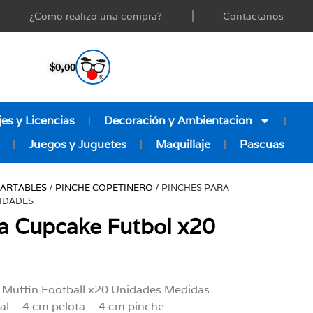
¿Como realizo una compra?
Contactanos
$
0,00
es y Licencias
Decoración y Ambientacion
Juegos y Juguetes
Maquillaje
Pascuas
CARTABLES
/
PINCHE COPETINERO
/ PINCHES PARA
IDADES
a Cupcake Futbol x20
 Muffin Football x20 Unidades Medidas
al – 4 cm pelota – 4 cm pinche