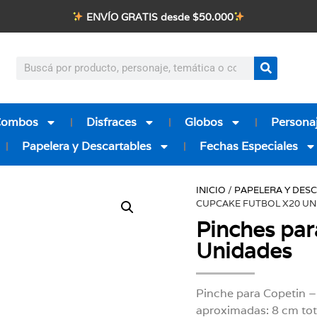
ENVÍO GRATIS desde $50.000
Combos
Disfraces
Globos
Personaj
Papelera y Descartables
Fechas Especiales
INICIO
/
PAPELERA Y DES
CUPCAKE FUTBOL X20 UN
Pinches par
Unidades
Pinche para Copetin –
aproximadas: 8 cm tot