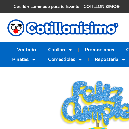
Cotillón Luminoso para tu Evento - COTILLONISIMO®
Ver todo
Cotillon
Promociones
Piñatas
Comestibles
Reposteria