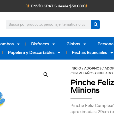
ENVÍO GRATIS desde $50.000
Combos
Disfraces
Globos
Personaj
Papelera y Descartables
Fechas Especiales
INICIO
/
ADORNOS
/
ADOR
CUMPLEAÑOS GIBREADO 
Pinche Feli
Minions
Pinche Feliz Cumpleañ
aproximadas: 29cm to