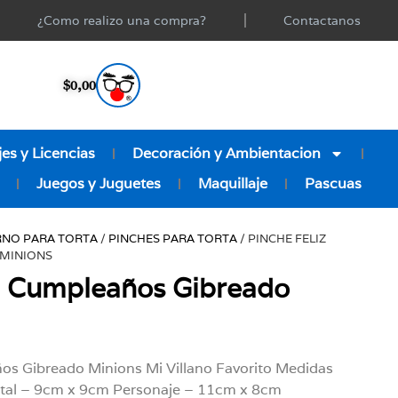
¿Como realizo una compra?
Contactanos
$
0,00
es y Licencias
Decoración y Ambientacion
Juegos y Juguetes
Maquillaje
Pascuas
NO PARA TORTA
/
PINCHES PARA TORTA
/ PINCHE FELIZ
MINIONS
z Cumpleaños Gibreado
os Gibreado Minions Mi Villano Favorito Medidas
tal – 9cm x 9cm Personaje – 11cm x 8cm