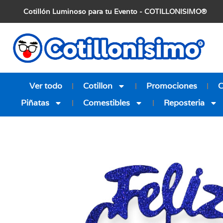
Cotillón Luminoso para tu Evento - COTILLONISIMO®
Ver todo
Cotillon
Promociones
Piñatas
Comestibles
Reposteria