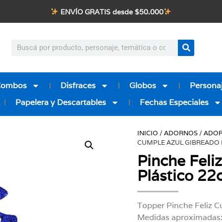
ENVÍO GRATIS desde $50.000
Combos
Disfraces
Globos
Personaj
Papelera y Descartables
Fechas Especiales
INICIO
/
ADORNOS
/
ADOR
CUMPLE AZUL GIBREADO 
Pinche Feli
Plástico 2
Topper Pinche Feliz C
Medidas aproximadas