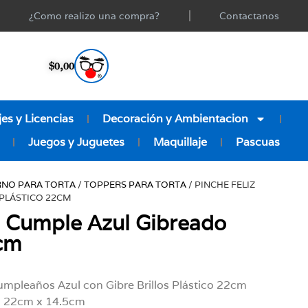
¿Como realizo una compra?
Contactanos
$
0,00
es y Licencias
Decoración y Ambientacion
Juegos y Juguetes
Maquillaje
Pascuas
NO PARA TORTA
/
TOPPERS PARA TORTA
/ PINCHE FELIZ
PLÁSTICO 22CM
z Cumple Azul Gibreado
2cm
umpleaños Azul con Gibre Brillos Plástico 22cm
: 22cm x 14.5cm