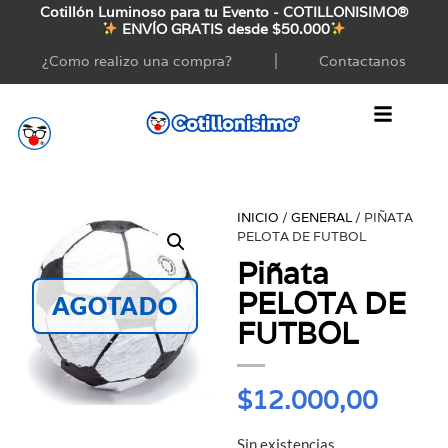
Cotillón Luminoso para tu Evento - COTILLONISIMO®
ENVÍO GRATIS desde $50.000
¿Como realizo una compra?
Contactanos
INICIO
/
GENERAL
/ PIÑATA
PELOTA DE FUTBOL
Piñata
PELOTA DE
AGOTADO
FUTBOL
$
12.000,00
Sin existencias