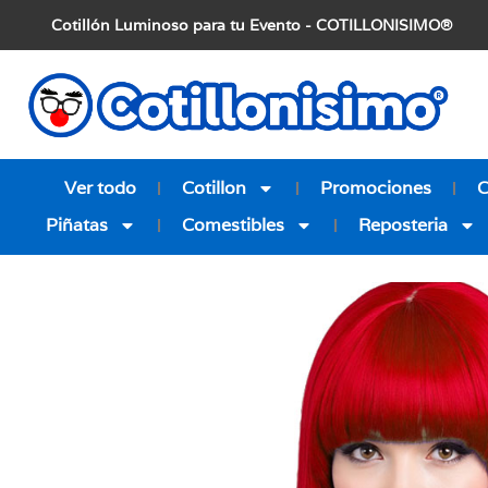
Cotillón Luminoso para tu Evento - COTILLONISIMO®
Ver todo
Cotillon
Promociones
Piñatas
Comestibles
Reposteria