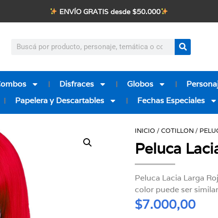
ENVÍO GRATIS desde $50.000
Combos
Disfraces
Globos
Personaj
Papelera y Descartables
Fechas Especiales
INICIO
/
COTILLON
/
PELU
Peluca Laci
Peluca Lacia Larga Ro
color puede ser similar
$
7.000,00