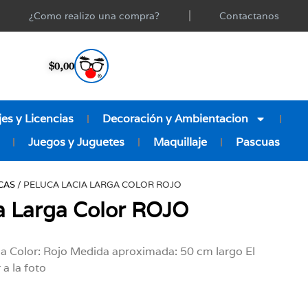
¿Como realizo una compra?
Contactanos
$
0,00
es y Licencias
Decoración y Ambientacion
Juegos y Juguetes
Maquillaje
Pascuas
CAS
/ PELUCA LACIA LARGA COLOR ROJO
a Larga Color ROJO
ja Color: Rojo Medida aproximada: 50 cm largo El
 a la foto