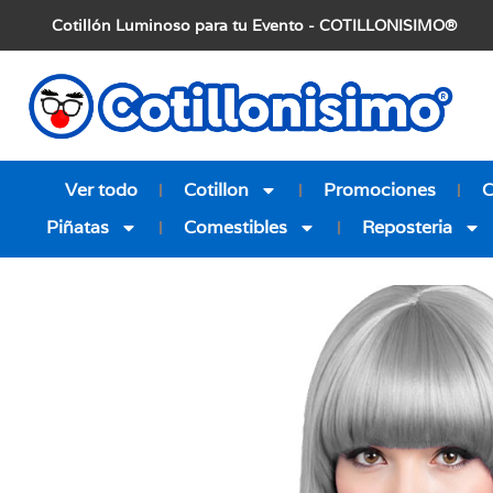
Cotillón Luminoso para tu Evento - COTILLONISIMO®
Ver todo
Cotillon
Promociones
Piñatas
Comestibles
Reposteria