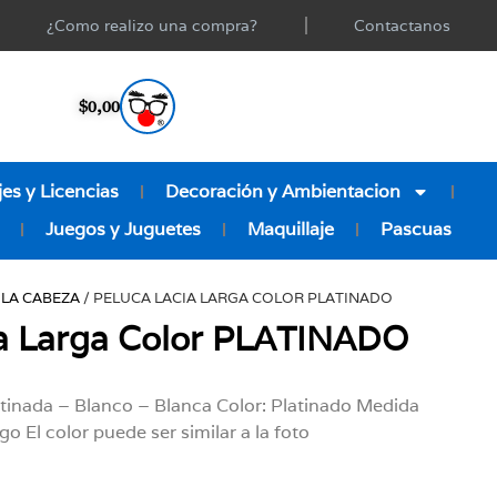
¿Como realizo una compra?
Contactanos
$
0,00
es y Licencias
Decoración y Ambientacion
Juegos y Juguetes
Maquillaje
Pascuas
 LA CABEZA
/ PELUCA LACIA LARGA COLOR PLATINADO
ia Larga Color PLATINADO
atinada – Blanco – Blanca Color: Platinado Medida
o El color puede ser similar a la foto