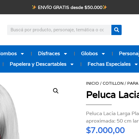
ENVÍO GRATIS desde $50.000
Combos
Disfraces
Globos
Personaj
Papelera y Descartables
Fechas Especiales
INICIO
/
COTILLON
/
PARA
Peluca Lac
Peluca Lacia Larga Pl
aproximada: 50 cm larg
$
7.000,00