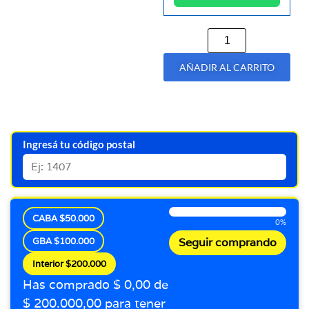
AÑADIR AL CARRITO
Ingresá tu código postal
CABA $50.000
0%
GBA $100.000
Seguir comprando
Interior $200.000
Has comprado $ 0,00 de
$ 200.000,00 para tener