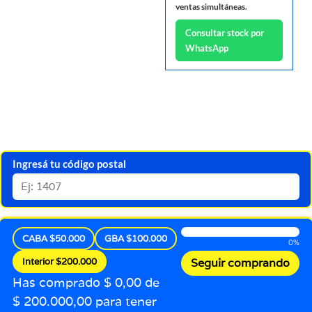
ventas simultáneas.
Consultar stock por
WhatsApp
Ingresá tu código postal
CABA $50.000
GBA $100.000
0%
Interior $200.000
Seguir comprando
Has comprado $ 0,00 de
$ 200.000,00 para tener