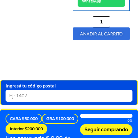
WhatsApp
AÑADIR AL CARRITO
Ingresá tu código postal
CABA $50.000
GBA $100.000
0%
Interior $200.000
Seguir comprando