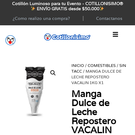
Cotillón Luminoso para tu Evento - COTILLONISIMO®
ENVÍO GRATIS desde $50.000
¿Como realizo una compra?
Contactanos
INICIO
/
COMESTIBLES
/
SIN
TACC
/ MANGA DULCE DE
LECHE REPOSTERO
VACALIN 1KG X1
Manga
Dulce de
Leche
Repostero
VACALIN