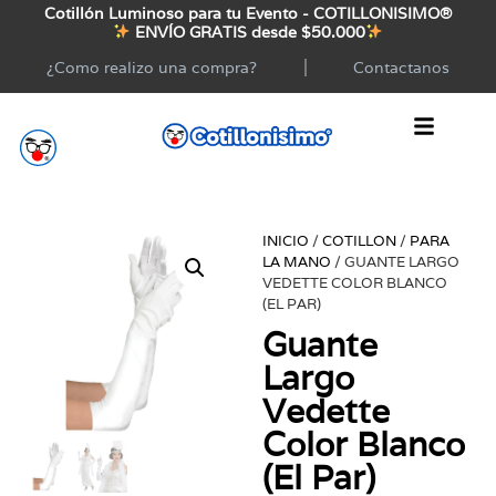
Cotillón Luminoso para tu Evento - COTILLONISIMO®
ENVÍO GRATIS desde $50.000
¿Como realizo una compra?
Contactanos
INICIO
/
COTILLON
/
PARA
LA MANO
/ GUANTE LARGO
VEDETTE COLOR BLANCO
(EL PAR)
Guante
Largo
Vedette
Color Blanco
(El Par)