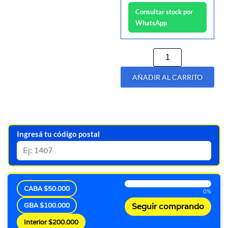
Consultar stock por
WhatsApp
AÑADIR AL CARRITO
Ingresá tu código postal
CABA $50.000
0%
GBA $100.000
Seguir comprando
Interior $200.000