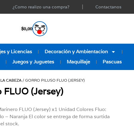
¿Como realizo una compra?
Contactanos
$
0,00
es y Licencias
Decoración y Ambientacion
Juegos y Juguetes
Maquillaje
Pascuas
 LA CABEZA
/ GORRO PILUSO FLUO (JERSEY)
o FLUO (Jersey)
arinero FLUO (Jersey) x1 Unidad Colores Fluo:
o – Naranja El color se entrega de forma surtida
el stock.