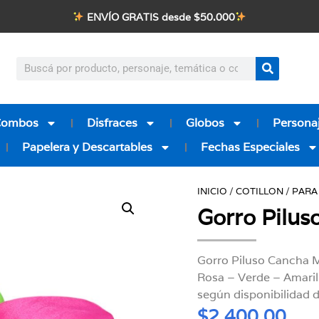
ENVÍO GRATIS desde $50.000
Combos
Disfraces
Globos
Personaj
Papelera y Descartables
Fechas Especiales
INICIO
/
COTILLON
/
PARA
Gorro Pilus
Gorro Piluso Cancha M
Rosa – Verde – Amarill
según disponibilidad d
$
2.400,00