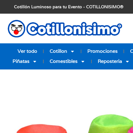
Cotillón Luminoso para tu Evento - COTILLONISIMO®
Ver todo
Cotillon
Promociones
Piñatas
Comestibles
Reposteria