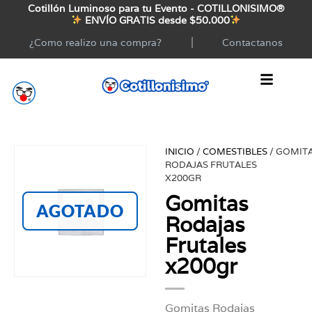
Cotillón Luminoso para tu Evento - COTILLONISIMO®
ENVÍO GRATIS desde $50.000
¿Como realizo una compra?
Contactanos
INICIO
/
COMESTIBLES
/ GOMIT
RODAJAS FRUTALES
X200GR
Gomitas
AGOTADO
Rodajas
Frutales
x200gr
Gomitas Rodajas