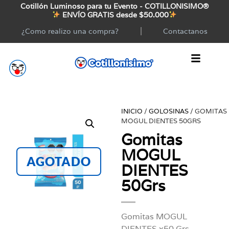
Cotillón Luminoso para tu Evento - COTILLONISIMO®
ENVÍO GRATIS desde $50.000
¿Como realizo una compra?
Contactanos
INICIO
/
GOLOSINAS
/ GOMITAS
MOGUL DIENTES 50GRS
Gomitas
MOGUL
AGOTADO
DIENTES
50Grs
Gomitas MOGUL
DIENTES x50 Grs