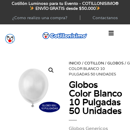
Cotillón Luminoso para tu Evento - COTILLONISIMO®
ENVÍO GRATIS desde $50.000
¿Como realizo una compra?
Contactanos
INICIO
/
COTILLON
/
GLOBOS
/ 
COLOR BLANCO 10
PULGADAS 50 UNIDADES
Globos
Color Blanco
10 Pulgadas
50 Unidades
Globos Genericos