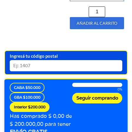
AÑADIR AL CARRITO
Ingresá tu código postal
CABA $50.000
0%
GBA $100.000
Seguir comprando
Interior $200.000
Has comprado $ 0,00 de
$ 200.000,00 para tener
ENVÍO GRATIS