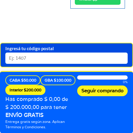
Ingresá tu código postal
CABA $50.000
GBA $100.000
0%
Interior $200.000
Seguir comprando
Has comprado $ 0,00 de
$ 200.000,00 para tener
ENVÍO GRATIS
Entrega gratis según zona. Aplican
Términos y Condiciones.