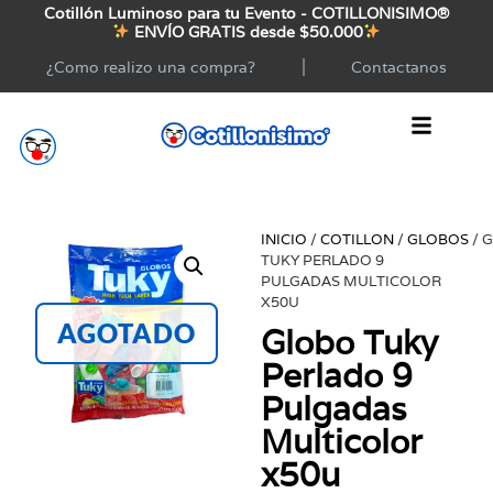
Cotillón Luminoso para tu Evento - COTILLONISIMO®
ENVÍO GRATIS desde $50.000
¿Como realizo una compra?
Contactanos
INICIO
/
COTILLON
/
GLOBOS
/ 
TUKY PERLADO 9
PULGADAS MULTICOLOR
X50U
AGOTADO
Globo Tuky
Perlado 9
Pulgadas
Multicolor
x50u