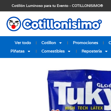
Cotillón Luminoso para tu Evento - COTILLONISIMO®
Ver todo
Cotillon
Promociones
Piñatas
Comestibles
Reposteria