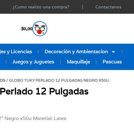
¿Como realizo una compra?
Contactanos
$
0,00
es y Licencias
Decoración y Ambientacion
Juegos y Juguetes
Maquillaje
Pascuas
OS
/ GLOBO TUKY PERLADO 12 PULGADAS NEGRO X50U
Perlado 12 Pulgadas
” Negro x50u Material: Latex