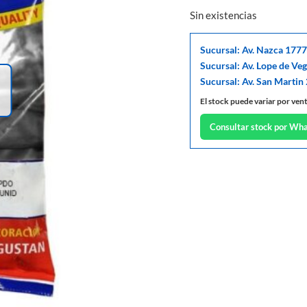
Sin existencias
Sucursal: Av. Nazca 1777
Sucursal: Av. Lope de Ve
Sucursal: Av. San Martin
El stock puede variar por ven
Consultar stock por Wh