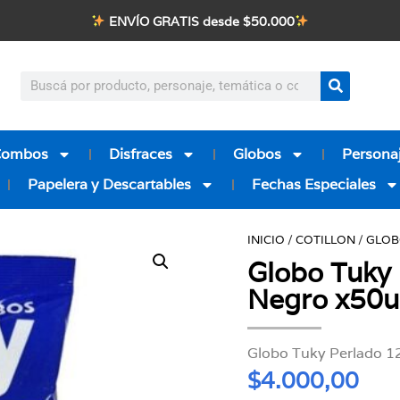
ENVÍO GRATIS desde $50.000
Combos
Disfraces
Globos
Personaj
Papelera y Descartables
Fechas Especiales
INICIO
/
COTILLON
/
GLOB
Globo Tuky 
Negro x50u
Globo Tuky Perlado 12
$
4.000,00