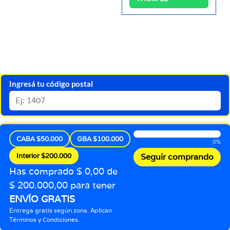
Ingresá tu código postal
CABA $50.000
GBA $100.000
0%
Interior $200.000
Seguir comprando
Has comprado $ 0,00 de
$ 200.000,00 para tener
ENVÍO GRATIS
Entrega gratis según zona. Aplican
Términos y Condiciones.