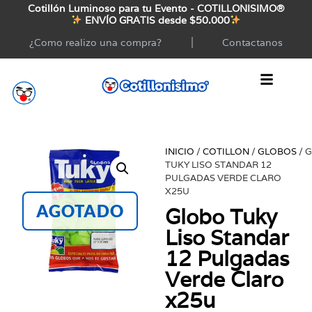
Cotillón Luminoso para tu Evento - COTILLONISIMO®
ENVÍO GRATIS desde $50.000
¿Como realizo una compra?
Contactanos
INICIO
/
COTILLON
/
GLOBOS
/ 
TUKY LISO STANDAR 12
PULGADAS VERDE CLARO
X25U
AGOTADO
Globo Tuky
Liso Standar
12 Pulgadas
Verde Claro
x25u