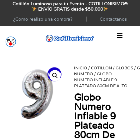
Cotillón Luminoso para tu Evento - COTILLONISIMO®
ENVÍO GRATIS desde $50.000
¿Como realizo una compra?
Contactanos
INICIO
/
COTILLON
/
GLOBOS
/
G
NUMERO
/ GLOBO
NUMERO INFLABLE 9
PLATEADO 80CM DE ALTO
Globo
Numero
Inflable 9
Plateado
80cm De