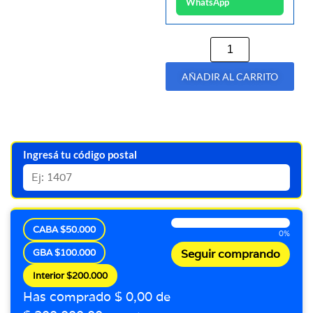
WhatsApp
AÑADIR AL CARRITO
Ingresá tu código postal
CABA $50.000
0%
GBA $100.000
Seguir comprando
Interior $200.000
Has comprado $ 0,00 de