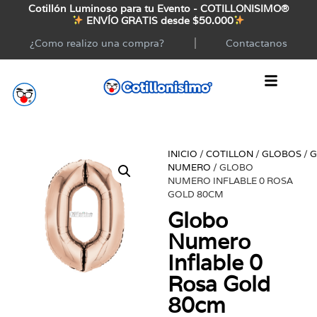
Cotillón Luminoso para tu Evento - COTILLONISIMO®
ENVÍO GRATIS desde $50.000
¿Como realizo una compra?
Contactanos
INICIO
/
COTILLON
/
GLOBOS
/
G
NUMERO
/ GLOBO
NUMERO INFLABLE 0 ROSA
GOLD 80CM
Globo
Numero
Inflable 0
Rosa Gold
80cm