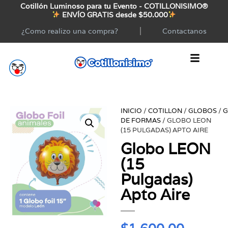
Cotillón Luminoso para tu Evento - COTILLONISIMO®
ENVÍO GRATIS desde $50.000
¿Como realizo una compra?
Contactanos
INICIO
/
COTILLON
/
GLOBOS
/
G
DE FORMAS
/ GLOBO LEON
(15 PULGADAS) APTO AIRE
Globo LEON
(15
Pulgadas)
Apto Aire