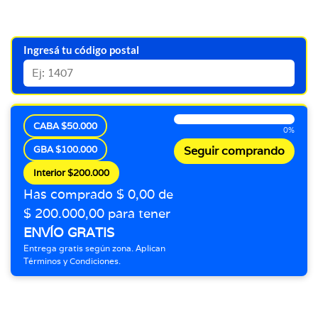
Ingresá tu código postal
CABA $50.000
0%
GBA $100.000
Seguir comprando
Interior $200.000
Has comprado $ 0,00 de
$ 200.000,00 para tener
ENVÍO GRATIS
Entrega gratis según zona. Aplican
Términos y Condiciones.