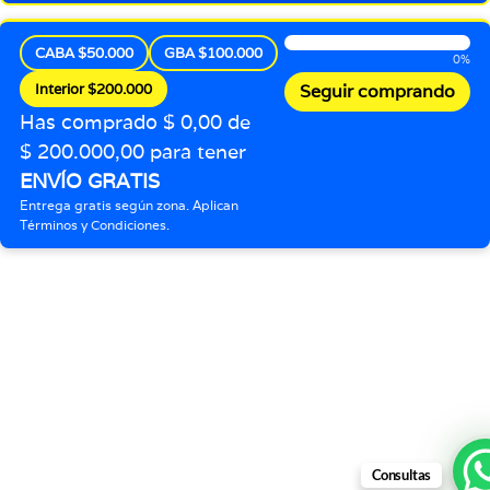
CABA $50.000
GBA $100.000
0%
Interior $200.000
Seguir comprando
Has comprado $ 0,00 de
$ 200.000,00 para tener
ENVÍO GRATIS
Entrega gratis según zona. Aplican
Términos y Condiciones.
Consultas