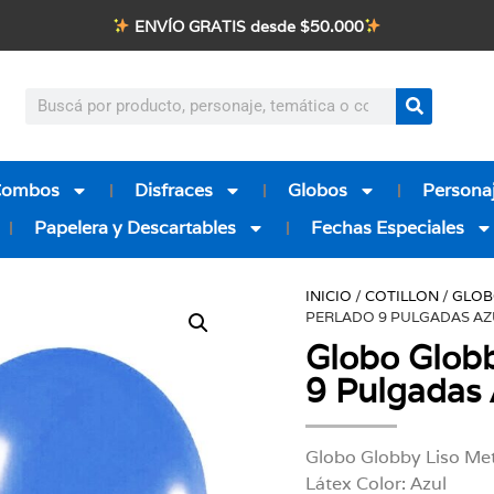
ENVÍO GRATIS desde $50.000
Combos
Disfraces
Globos
Personaj
Papelera y Descartables
Fechas Especiales
INICIO
/
COTILLON
/
GLOB
PERLADO 9 PULGADAS AZ
Globo Globb
9 Pulgadas 
Globo Globby Liso Met
Látex Color: Azul