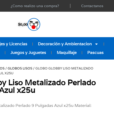
¿Como realizo una compra?
Contactanos
$
0,00
es y Licencias
Decoración y Ambientacion
Juegos y Juguetes
Maquillaje
Pascuas
OS
/
GLOBOS LISOS
/ GLOBO GLOBBY LISO METALIZADO
UL X25U
y Liso Metalizado Perlado
Azul x25u
alizado Perlado 9 Pulgadas Azul x25u Material: