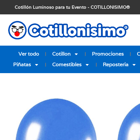
Cotillón Luminoso para tu Evento - COTILLONISIMO®
Ver todo
Cotillon
Promociones
Piñatas
Comestibles
Reposteria