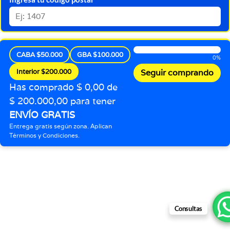
CABA $50.000
GBA $100.000
0%
Interior $200.000
Seguir comprando
Has comprado $ 0,00 de
$ 200.000,00 para tener
ENVÍO GRATIS
Entrega gratis según zona. Aplican
Términos y Condiciones.
Consultas