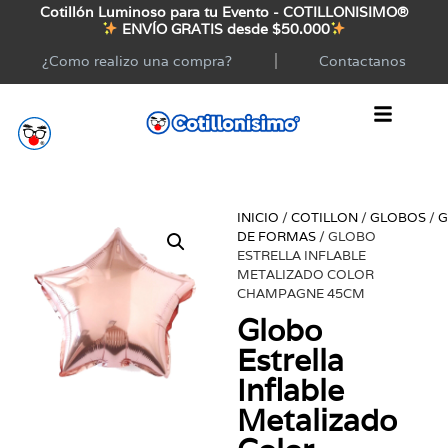
Cotillón Luminoso para tu Evento - COTILLONISIMO®
ENVÍO GRATIS desde $50.000
¿Como realizo una compra?
Contactanos
INICIO
/
COTILLON
/
GLOBOS
/
G
DE FORMAS
/ GLOBO
ESTRELLA INFLABLE
METALIZADO COLOR
CHAMPAGNE 45CM
Globo
Estrella
Inflable
Metalizado