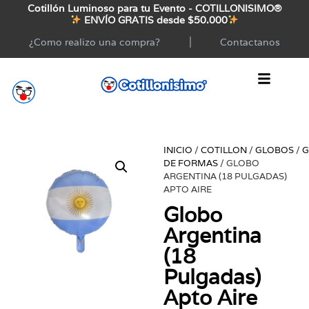
Cotillón Luminoso para tu Evento - COTILLONISIMO®
ENVÍO GRATIS desde $50.000
¿Como realizo una compra?
Contactanos
INICIO
/
COTILLON
/
GLOBOS
/
G
DE FORMAS
/ GLOBO
ARGENTINA (18 PULGADAS)
APTO AIRE
Globo
Argentina
(18
Pulgadas)
Apto Aire