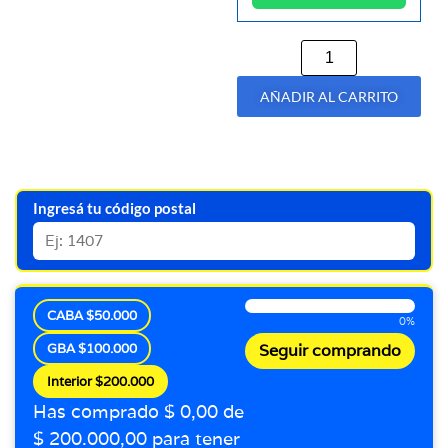
AÑADIR AL CARRITO
Ingresá tu código postal
CABA $50.000
0%
GBA $100.000
Seguir comprando
Interior $200.000
Has comprado $ 0,00 de
$ 200.000,00 para tener