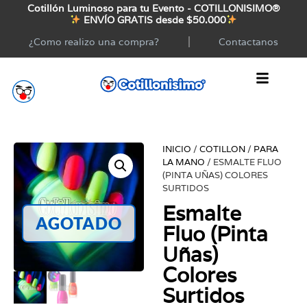
Cotillón Luminoso para tu Evento - COTILLONISIMO®
ENVÍO GRATIS desde $50.000
¿Como realizo una compra?
Contactanos
INICIO
/
COTILLON
/
PARA
LA MANO
/ ESMALTE FLUO
(PINTA UÑAS) COLORES
SURTIDOS
Esmalte
AGOTADO
Fluo (Pinta
Uñas)
Colores
Surtidos